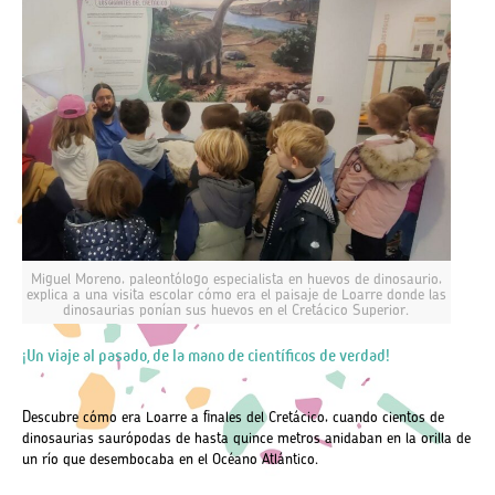
Miguel Moreno, paleontólogo especialista en huevos de dinosaurio,
explica a una visita escolar cómo era el paisaje de Loarre donde las
dinosaurias ponían sus huevos en el Cretácico Superior.
¡Un viaje al pasado, de la mano de científicos de verdad!
Descubre cómo era Loarre a finales del Cretácico, cuando cientos de
dinosaurias saurópodas de hasta quince metros anidaban en la orilla de
un río que desembocaba en el Océano Atlántico.