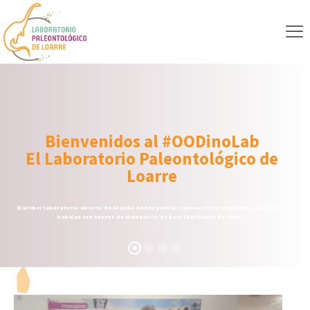
Bienvenidos al #OODinoLab
El Laboratorio Paleontológico de
Loarre
El primer laboratorio abierto de Aragón donde podrás caminar entre científicos mientras
trabajan con huevos de dinosaurio de hace 68 millones de años