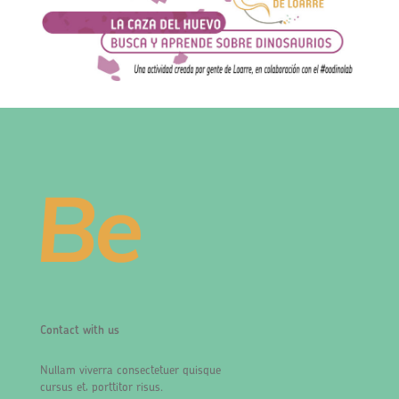
Contact with us
Nullam viverra consectetuer quisque
cursus et, porttitor risus.