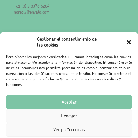
+61 (0) 3 8376 6284
noreply@envato.com
Localization
Gestionar el consentimiento de
las cookies
Envato
Level 13, 2 Elizabeth
Para ofrecer las mejores experiencias, utilizamos tecnologías como las cookies
Victoria 3000
para almacenar y/o acceder a la información del dispositivo. El consentimiento
Australia
de estas tecnologías nos permitirá procesar datos como el comportamiento de
navegación o las identificaciones únicas en este sitio. No consentir o retirar el
consentimiento, puede afectar negativamente a ciertas características y
funciones.
Aceptar
© 2026 Betheme by
Muffin group
| All Rights Reserved |
Denegar
Powered by
WordPress
Ver preferencias